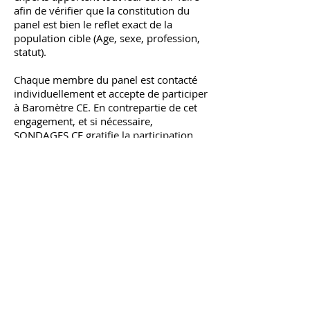
afin de vérifier que la constitution du
panel est bien le reflet exact de la
population cible (Age, sexe, profession,
statut).
Chaque membre du panel est contacté
individuellement et accepte de participer
à Baromètre CE. En contrepartie de cet
engagement, et si nécessaire,
SONDAGES CE gratifie la participation
du panéliste par un cadeau (chèques lire
par exemple).
THÈMES ABORDÉS
Le baromètre permet de mesurer
régulièrement un ou plusieurs
élément(s) afin d'en vérifier son
évolution dans le temps. Les thèmes
peuvent être très généralistes ou plus
ciblés.