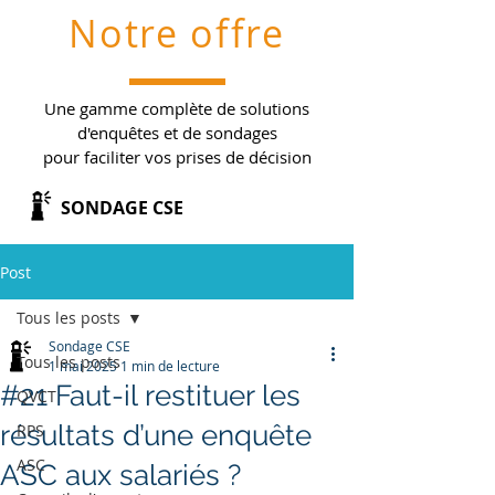
Notre offre
Une gamme complète de solutions
d'enquêtes et de sondages
pour faciliter vos prises de décision
SONDAGE CSE
Post
Tous les posts
Sondage CSE
Tous les posts
1 mai 2025
1 min de lecture
#21 Faut-il restituer les
QVCT
résultats d’une enquête
RPS
ASC
ASC aux salariés ?