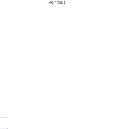
Voir tout
Pourquoi mesurer
lièrement les risques
hosociaux ?
risques psychosociaux