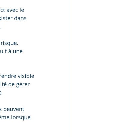
t avec le 
xister dans 
.
risque. 
uit à une 
endre visible 
lté de gérer 
t.
es peuvent 
ême lorsque 