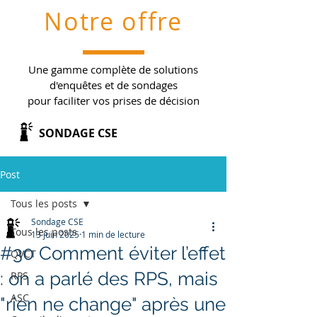
Notre offre
Une gamme complète de solutions
d'enquêtes et de sondages
pour faciliter vos prises de décision
SONDAGE CSE
Post
Tous les posts
Sondage CSE
Tous les posts
13 juin 2025
1 min de lecture
#30 Comment éviter l’effet
QVCT
: on a parlé des RPS, mais
RPS
ASC
"rien ne change" après une