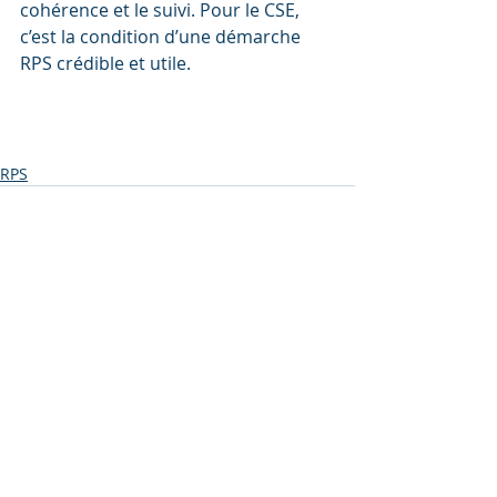
cohérence et le suivi. Pour le CSE, 
c’est la condition d’une démarche 
RPS crédible et utile.
éviter l’effet rien ne change après une enquête RPS
RPS
Posts récents
Voir tout