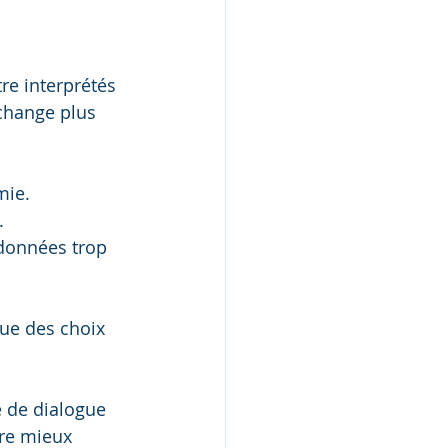
tre interprétés 
change plus 
mie. 
. 
 données trop 
que des choix 
e de dialogue 
tre mieux 