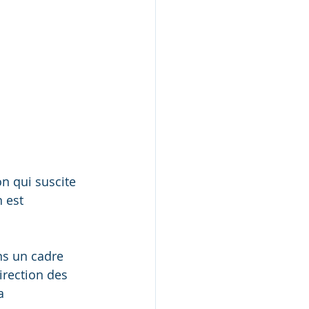
n qui suscite 
 est 
ns un cadre 
irection des 
a 