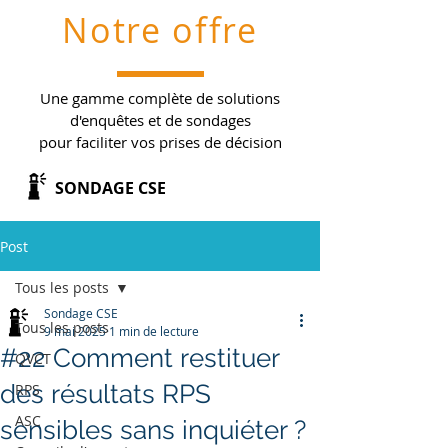
Notre offre
Une gamme complète de solutions
d'enquêtes et de sondages
pour faciliter vos prises de décision
SONDAGE CSE
Post
Tous les posts
Sondage CSE
Tous les posts
9 mai 2025
1 min de lecture
#22 Comment restituer
QVCT
des résultats RPS
RPS
ASC
sensibles sans inquiéter ?