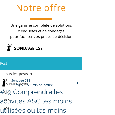
Notre offre
Une gamme complète de solutions
d'enquêtes et de sondages
pour faciliter vos prises de décision
SONDAGE CSE
Post
Tous les posts
Sondage CSE
Tous les posts
27 avr. 2025
1 min de lecture
#19 Comprendre les
QVCT
activités ASC les moins
RPS
ASC
utilisées ou les moins