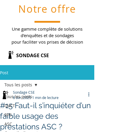
Notre offre
Une gamme complète de solutions
d'enquêtes et de sondages
pour faciliter vos prises de décision
SONDAGE CSE
Post
Tous les posts
Sondage CSE
Tous les posts
8 avr. 2025
1 min de lecture
#15 Faut-il s’inquiéter d’un
QVCT
faible usage des
RPS
ASC
prestations ASC ?