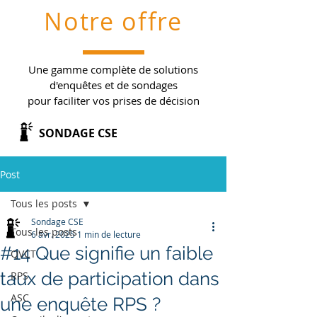
Notre offre
Une gamme complète de solutions
d'enquêtes et de sondages
pour faciliter vos prises de décision
SONDAGE CSE
Post
Tous les posts
Sondage CSE
Tous les posts
6 avr. 2025
1 min de lecture
#14 Que signifie un faible
QVCT
taux de participation dans
RPS
ASC
une enquête RPS ?