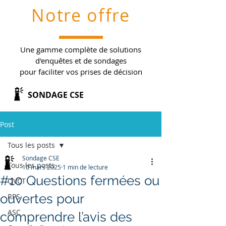
Notre offre
Une gamme complète de solutions
d'enquêtes et de sondages
pour faciliter vos prises de décision
SONDAGE CSE
Post
Tous les posts
Sondage CSE
Tous les posts
10 mars 2025
1 min de lecture
#10 Questions fermées ou
QVCT
ouvertes pour
RPS
ASC
comprendre l’avis des